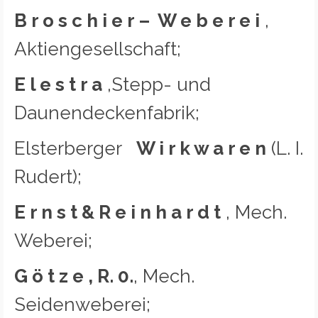
B r o s c h i e r – W e b e r e i
,
Aktiengesellschaft;
E l e s t r a
,Stepp- und
Daunendeckenfabrik;
Elsterberger
W i r k w a r e n
(L. I.
Rudert);
E r n s t & R e i n h a r d t
, Mech.
Weberei;
G ö t z e , R. 0.
, Mech.
Seidenweberei;