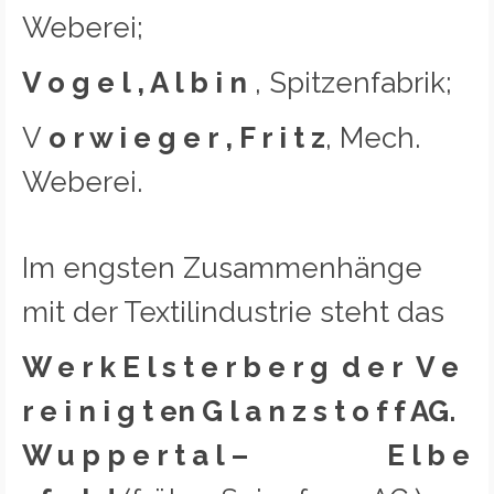
Weberei;
V o g e l , A l b i n
, Spitzenfabrik;
V
o r w i e g e r , F r i t z
, Mech.
Weberei.
Im engsten Zusammenhänge
mit der Textilindustrie steht das
W e r k E l s t e r b e r g d e r V e
r e i n i g t en G l a n z s t o f f AG.
W u p p e r t a l – E l b e