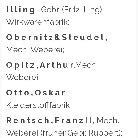
I l l i n g
, Gebr. (Fritz Illing),
Wirkwarenfabrik;
O b e r n i t z & S t e u d e l
,
Mech. Weberei;
O p i t z , A r t h u r
,Mech.
Weberei;
O t t o , O s k a r
,
Kleiderstofffabrik;
R e n t s c h , F r a n z
H., Mech.
Weberei (früher Gebr. Ruppert);