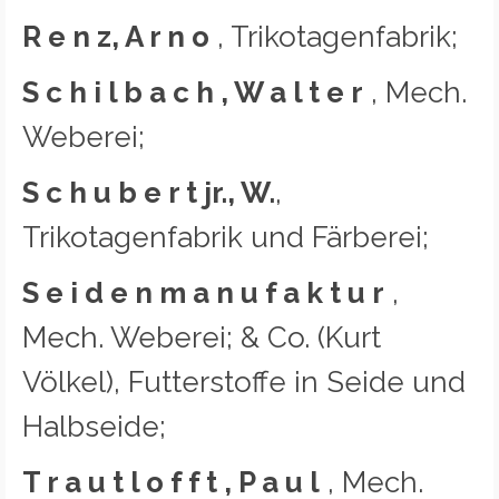
R e n z, A r n o
, Trikotagenfabrik;
S c h i l b a c h , W a l t e r
, Mech.
Weberei;
S c h u b e r t jr., W.
,
Trikotagenfabrik und Färberei;
S e i d e n m a n u f a k t u r
,
Mech. Weberei; & Co. (Kurt
Völkel), Futterstoffe in Seide und
Halbseide;
T r a u t l o f f t , P a u l
, Mech.