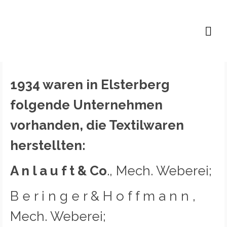
Lutz B. P. Höfer
1934 waren in Elsterberg
folgende Unternehmen
vorhanden, die Textilwaren
herstellten:
A n l a u f t & Co
., Mech. Weberei;
B e r i n g e r & H o f f m a n n ,
Mech. Weberei;