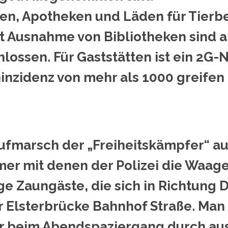
en, Apotheken und Läden für Tierbe
it Ausnahme von Bibliotheken sind a
lossen. Für Gaststätten ist ein 2G-
nzidenz von mehr als 1000 greifen
ufmarsch der „Freiheitskämpfer“ au
hmer mit denen der Polizei die Waag
ige Zaungäste, die sich in Richtung
r Elsterbrücke Bahnhof Straße. Man 
r beim Abendspaziergang durch aus