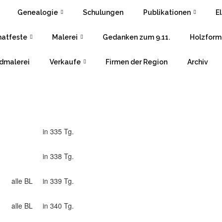
Genealogie
Schulungen
Publikationen
E
atfeste
Malerei
Gedanken zum 9.11.
Holzform
dmalerei
Verkaufe
Firmen der Region
Archiv
in 335 Tg.
in 338 Tg.
alle BL
in 339 Tg.
1
alle BL
in 340 Tg.