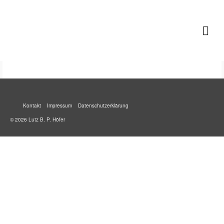
Lutz B. P. Höfer
Kontakt
Impressum
Datenschutzerklärung
© 2026 Lutz B. P. Höfer