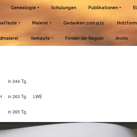
Genealogie
Schulungen
Publikationen
E
atfeste
Malerei
Gedanken zum 9.11.
Holzform
dmalerei
Verkaufe
Firmen der Region
Archiv
in 244 Tg.
H
in 263 Tg.
LWE
in 265 Tg.