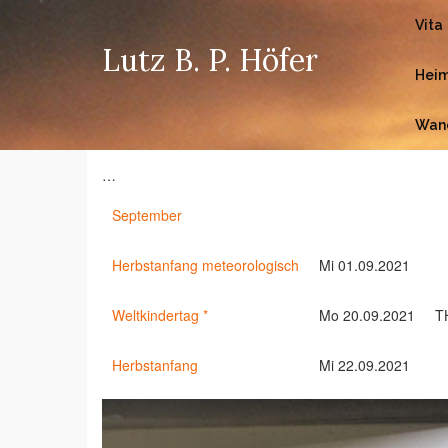
Vita
Lutz B. P. Höfer
Heim
Wan
…
September
Herbstanfang meteorologisch
Mi 01.09.2021
Weltkindertag *
Mo 20.09.2021
T
Herbstanfang
Mi 22.09.2021