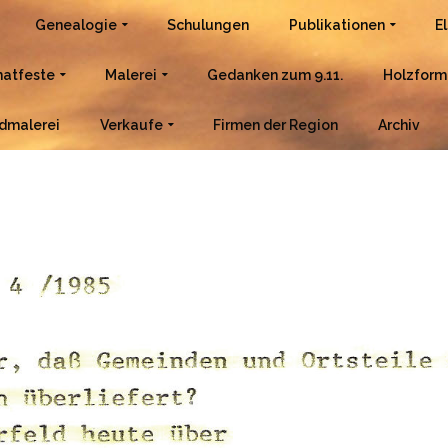
Genealogie
Schulungen
Publikationen
E
atfeste
Malerei
Gedanken zum 9.11.
Holzform
dmalerei
Verkaufe
Firmen der Region
Archiv