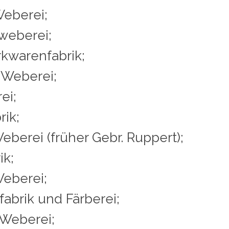
Weberei;
weberei;
Wirkwarenfabrik;
 Weberei;
ei;
rik;
eberei (früher Gebr. Ruppert);
ik;
Weberei;
fabrik und Färberei;
Weberei;