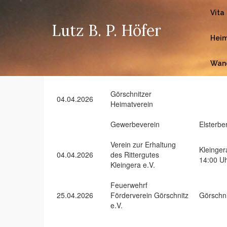
Vita
Lutz B. P. Höfer
Heim
Wan
Görschnitzer
04.04.2026
Heimatverein
Gewerbeverein
Elsterbe
Verein zur Erhaltung
Kleingera
04.04.2026
des Rittergutes
14:00 Uh
Kleingera e.V.
Feuerwehrf
25.04.2026
Förderverein Görschnitz
Görschni
e.V.