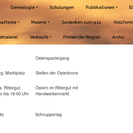
Genealogie
Schulungen
Publikationen
E
atfeste
Malerei
Gedanken zum 9.11.
Holzform
dmalerei
Verkaufe
Firmen der Region
Archiv
Osterspaziergang
rg, Marktplatz
Stellen der Osterkrone
, Rittergut;
Ostern im Rittergut mit
r bis 18:00 Uhr
Handwerkermarkt
tz
Schnuppertag