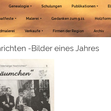
Genealogie
Schulungen
Publikationen
E
atfeste
Malerei
Gedanken zum 9.11.
Holzform
dmalerei
Verkaufe
Firmen der Region
Archiv
ichten -Bilder eines Jahres