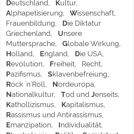
D
eutschland,
K
ultur,
A
lphapetisierung,
W
issenschaft,
Frauenbildung,
D
ie Diktatur
Griechenland,
U
nsere
Muttersprache,
G
lobale Wirkung,
H
olland,
E
ngland,
D
ie USA,
R
evolution,
F
reiheit, Recht,
P
azifismus,
S
klavenbefreiung,
R
ock ´n´Roll,
N
ordeuropa,
N
ationalkultur,
T
od und
J
enseits,
K
athollizismus,
K
apitalismus,
R
assismus und Antirassismus,
E
manzipation,
I
ndividualität,