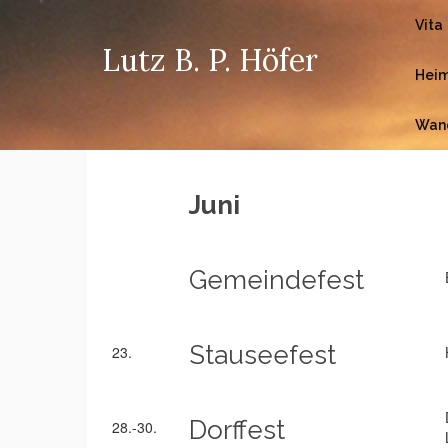
Vita
Lutz B. P. Höfer
Heim
Wan
Juni
Gemeindefest
Stauseefest
23.
Dorffest
28.-30.