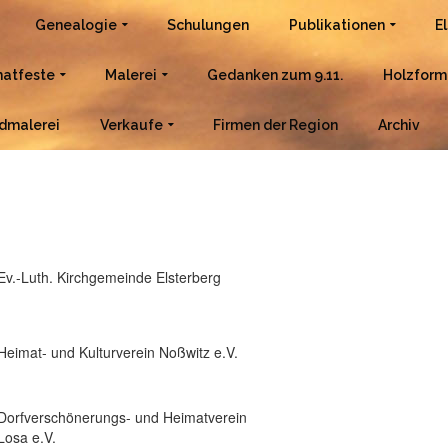
Genealogie
Schulungen
Publikationen
E
atfeste
Malerei
Gedanken zum 9.11.
Holzform
dmalerei
Verkaufe
Firmen der Region
Archiv
Ev.-Luth. Kirchgemeinde Elsterberg
Heimat- und Kulturverein Noßwitz e.V.
Dorfverschönerungs- und Heimatverein
Losa e.V.