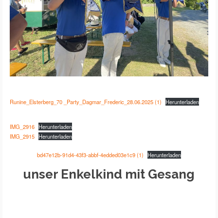
Runine_Elsterberg_70 _Party_Dagmar_Frederic_28.06.2025 (1)
Herunterladen
IMG_2916
Herunterladen
IMG_2915
Herunterladen
bd47e12b-91d4-43f3-abbf-4edded03e1c9 (1)
Herunterladen
unser Enkelkind mit Gesang