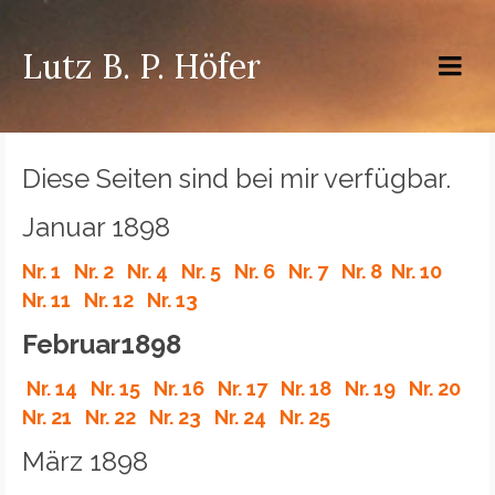
Lutz B. P. Höfer
Diese Seiten sind bei mir verfügbar.
Januar 1898
Nr. 1
Nr. 2
Nr. 4
Nr. 5
Nr. 6
Nr. 7
Nr. 8
Nr. 10
Nr. 11
Nr. 12
Nr. 13
Februar1898
Nr. 14
Nr. 15
Nr. 16
Nr. 17
Nr. 18
Nr. 19
Nr. 20
Nr. 21
Nr. 22
Nr. 23
Nr. 24
Nr. 25
März 1898