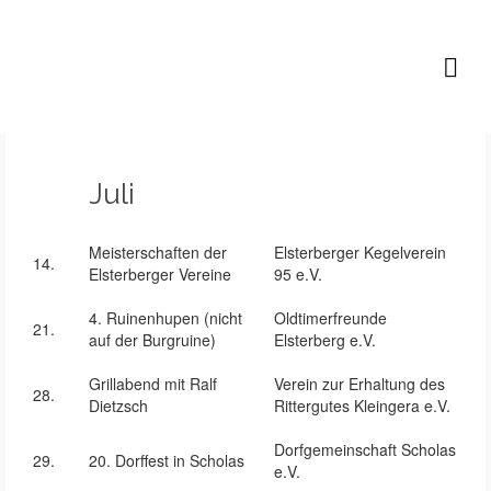
Lutz B. P. Höfer
Juli
Meisterschaften der
Elsterberger Kegelverein
14.
Elsterberger Vereine
95 e.V.
4. Ruinenhupen (nicht
Oldtimerfreunde
21.
auf der Burgruine)
Elsterberg e.V.
Grillabend mit Ralf
Verein zur Erhaltung des
28.
Dietzsch
Rittergutes Kleingera e.V.
Dorfgemeinschaft Scholas
29.
20. Dorffest in Scholas
e.V.