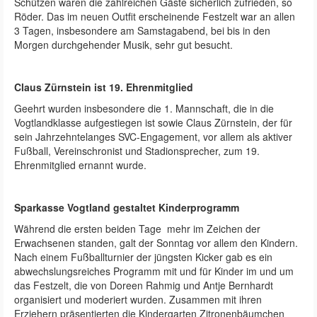
Schützen waren die zahlreichen Gäste sicherlich zufrieden, so
Röder. Das im neuen Outfit erscheinende Festzelt war an allen
3 Tagen, insbesondere am Samstagabend, bei bis in den
Morgen durchgehender Musik, sehr gut besucht.
Claus Zürnstein ist 19. Ehrenmitglied
Geehrt wurden insbesondere die 1. Mannschaft, die in die
Vogtlandklasse aufgestiegen ist sowie Claus Zürnstein, der für
sein Jahrzehntelanges SVC-Engagement, vor allem als aktiver
Fußball, Vereinschronist und Stadionsprecher, zum 19.
Ehrenmitglied ernannt wurde.
Sparkasse Vogtland gestaltet Kinderprogramm
Während die ersten beiden Tage mehr im Zeichen der
Erwachsenen standen, galt der Sonntag vor allem den Kindern.
Nach einem Fußballturnier der jüngsten Kicker gab es ein
abwechslungsreiches Programm mit und für Kinder im und um
das Festzelt, die von Doreen Rahmig und Antje Bernhardt
organisiert und moderiert wurden. Zusammen mit ihren
Erziehern präsentierten die Kindergarten Zitronenbäumchen