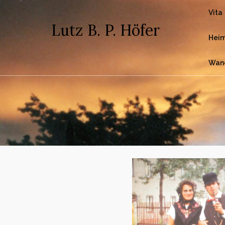
Vita
Lutz B. P. Höfer
Heim
Wan