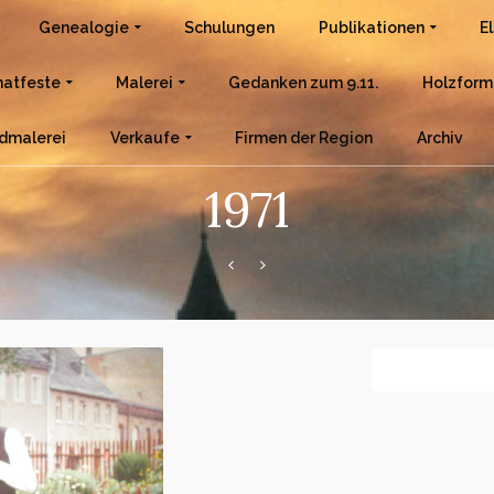
Genealogie
Schulungen
Publikationen
E
atfeste
Malerei
Gedanken zum 9.11.
Holzform
dmalerei
Verkaufe
Firmen der Region
Archiv
1971