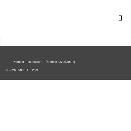
Lutz B. P. Höfer
Kontakt
Impressum
Datenschutzerklärung
© 2026 Lutz B. P. Höfer