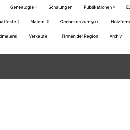
Genealogie
Schulungen
Publikationen
E
atfeste
Malerei
Gedanken zum 9.11.
Holzform
dmalerei
Verkaufe
Firmen der Region
Archiv