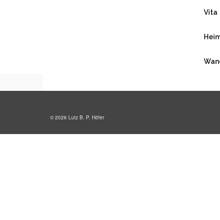
Vita
Lutz B. P. Höfer
Heim
Wan
© 2026 Lutz B. P. Höfer